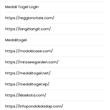
Medali Togel Login
https://reggionotizie.com/
https://langitlangit.com/
Medalitogel
https://modokicase.com/
https://mirzaeegarden.com/
https://medalitogel.net/
https://medalitogel.vip/
https://kilaskata.com/
https://infopondokdadap.com/