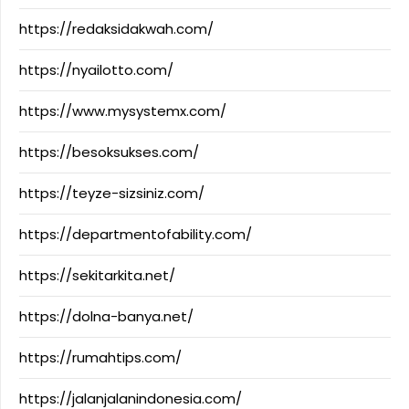
https://redaksidakwah.com/
https://nyailotto.com/
https://www.mysystemx.com/
https://besoksukses.com/
https://teyze-sizsiniz.com/
https://departmentofability.com/
https://sekitarkita.net/
https://dolna-banya.net/
https://rumahtips.com/
https://jalanjalanindonesia.com/