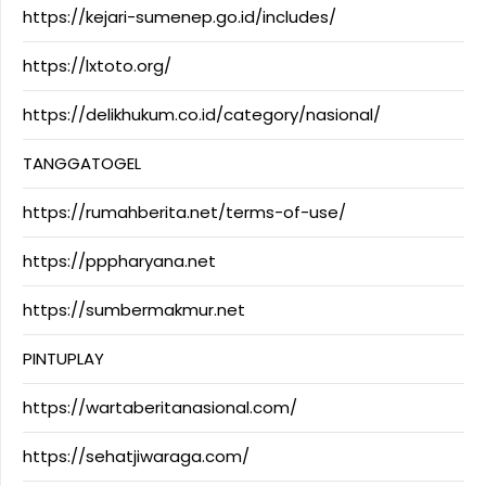
https://kejari-sumenep.go.id/includes/
https://lxtoto.org/
https://delikhukum.co.id/category/nasional/
TANGGATOGEL
https://rumahberita.net/terms-of-use/
https://pppharyana.net
https://sumbermakmur.net
PINTUPLAY
https://wartaberitanasional.com/
https://sehatjiwaraga.com/