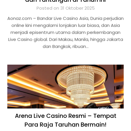
Posted on 31 Oktober 2025
Aonaz.com – Bandar Live Casino Asia, Dunia perjudian
online kini mengalami lonjakan luar biasa, dan Asia
menjadi episentrum utama dalam perkembangan
Live Casino global. Dari Makau, Manila, hingga Jakarta
dan Bangkok, ribuan…
Arena Live Casino Resmi – Tempat
Para Raja Taruhan Bermain!