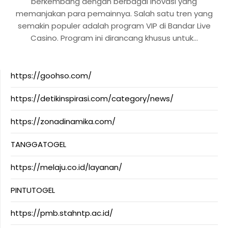
berkembang dengan berbagai inovasi yang
memanjakan para pemainnya. Salah satu tren yang
semakin populer adalah program VIP di Bandar Live
Casino. Program ini dirancang khusus untuk…
https://goohso.com/
https://detikinspirasi.com/category/news/
https://zonadinamika.com/
TANGGATOGEL
https://melaju.co.id/layanan/
PINTUTOGEL
https://pmb.stahntp.ac.id/