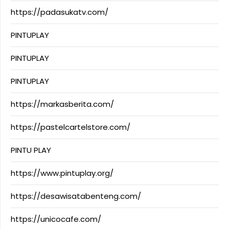
https://padasukatv.com/
PINTUPLAY
PINTUPLAY
PINTUPLAY
https://markasberita.com/
https://pastelcartelstore.com/
PINTU PLAY
https://www.pintuplay.org/
https://desawisatabenteng.com/
https://unicocafe.com/