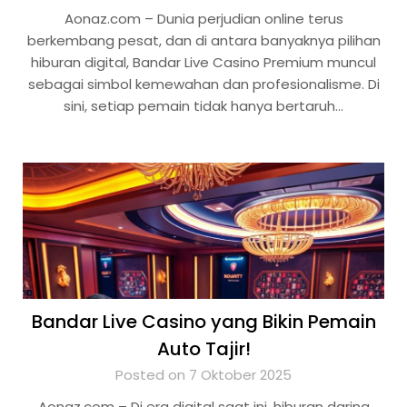
Aonaz.com – Dunia perjudian online terus
berkembang pesat, dan di antara banyaknya pilihan
hiburan digital, Bandar Live Casino Premium muncul
sebagai simbol kemewahan dan profesionalisme. Di
sini, setiap pemain tidak hanya bertaruh…
Bandar Live Casino yang Bikin Pemain
Auto Tajir!
Posted on 7 Oktober 2025
Aonaz.com – Di era digital saat ini, hiburan daring