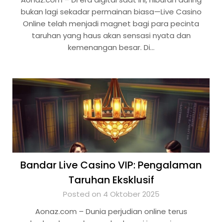
bukan lagi sekadar permainan biasa—Live Casino
Online telah menjadi magnet bagi para pecinta
taruhan yang haus akan sensasi nyata dan
kemenangan besar. Di…
Bandar Live Casino VIP: Pengalaman
Taruhan Eksklusif
Posted on 4 Oktober 2025
Aonaz.com – Dunia perjudian online terus