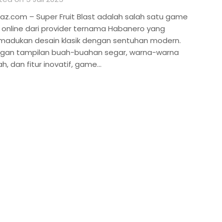
az.com – Super Fruit Blast adalah salah satu game
t online dari provider ternama Habanero yang
adukan desain klasik dengan sentuhan modern.
gan tampilan buah-buahan segar, warna-warna
h, dan fitur inovatif, game…