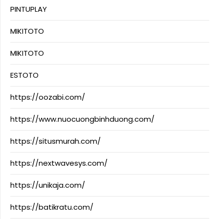
PINTUPLAY
MIKITOTO
MIKITOTO
ESTOTO
https://oozabi.com/
https://www.nuocuongbinhduong.com/
https://situsmurah.com/
https://nextwavesys.com/
https://unikaja.com/
https://batikratu.com/