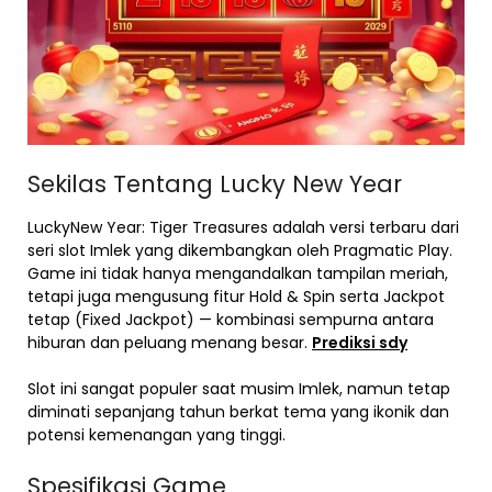
Sekilas Tentang Lucky New Year
LuckyNew Year: Tiger Treasures adalah versi terbaru dari
seri slot Imlek yang dikembangkan oleh Pragmatic Play.
Game ini tidak hanya mengandalkan tampilan meriah,
tetapi juga mengusung fitur Hold & Spin serta Jackpot
tetap (Fixed Jackpot) — kombinasi sempurna antara
hiburan dan peluang menang besar.
Prediksi sdy
Slot ini sangat populer saat musim Imlek, namun tetap
diminati sepanjang tahun berkat tema yang ikonik dan
potensi kemenangan yang tinggi.
Spesifikasi Game