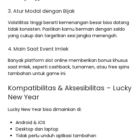
3. Atur Modal dengan Bijak
Volatilitas tinggi berarti kemenangan besar bisa datang
tidak konsisten. Pastikan kamu bermain dengan saldo
yang cukup dan targetkan sesi jangka menengah.
4. Main Saat Event Imlek
Banyak platform slot online memberikan bonus khusus
saat Imlek, seperti cashback, turnamen, atau free spins
tambahan untuk game ini.
Kompatibilitas & Aksesibilitas – Lucky
New Year
Lucky New Year bisa dimainkan di:
Android & iOS
Desktop dan laptop
Tidak perlu unduh aplikasi tambahan