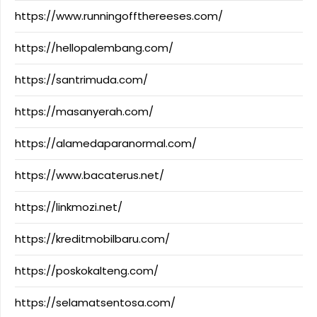
https://www.runningoffthereeses.com/
https://hellopalembang.com/
https://santrimuda.com/
https://masanyerah.com/
https://alamedaparanormal.com/
https://www.bacaterus.net/
https://linkmozi.net/
https://kreditmobilbaru.com/
https://poskokalteng.com/
https://selamatsentosa.com/