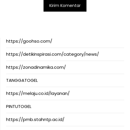
https://goohso.com/
https://detikinspirasi.com/category/news/
https://zonadinamika.com/
TANGGATOGEL
https://melaju.co.id/layanan/
PINTUTOGEL
https://pmb.stahntp.ac.id/