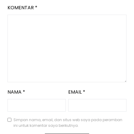
KOMENTAR
*
NAMA
*
EMAIL
*
Simpan nama, email, dan situs web saya pada peramban
ini untuk komentar saya berikutnya.