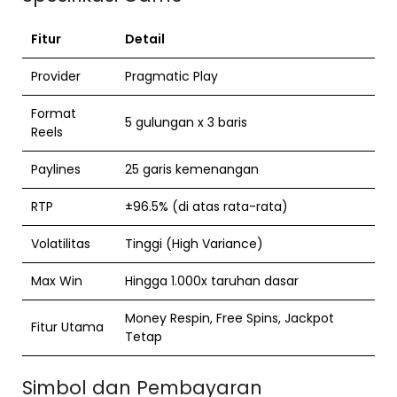
Fitur
Detail
Provider
Pragmatic Play
Format
5 gulungan x 3 baris
Reels
Paylines
25 garis kemenangan
RTP
±96.5% (di atas rata-rata)
Volatilitas
Tinggi (High Variance)
Max Win
Hingga 1.000x taruhan dasar
Money Respin, Free Spins, Jackpot
Fitur Utama
Tetap
Simbol dan Pembayaran