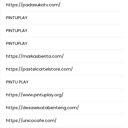
https://padasukatv.com/
PINTUPLAY
PINTUPLAY
PINTUPLAY
https://markasberita.com/
https://pastelcartelstore.com/
PINTU PLAY
https://www.pintuplay.org/
https://desawisatabenteng.com/
https://unicocafe.com/