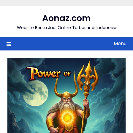
Skip
to
Aonaz.com
content
Website Berita Judi Online Terbesar di Indonesia
Menu