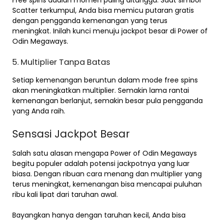
Free spins adalah momen paling ditunggu. Saat simbol
Scatter terkumpul, Anda bisa memicu putaran gratis
dengan pengganda kemenangan yang terus
meningkat. Inilah kunci menuju jackpot besar di Power of
Odin Megaways.
5. Multiplier Tanpa Batas
Setiap kemenangan beruntun dalam mode free spins
akan meningkatkan multiplier. Semakin lama rantai
kemenangan berlanjut, semakin besar pula pengganda
yang Anda raih.
Sensasi Jackpot Besar
Salah satu alasan mengapa Power of Odin Megaways
begitu populer adalah potensi jackpotnya yang luar
biasa. Dengan ribuan cara menang dan multiplier yang
terus meningkat, kemenangan bisa mencapai puluhan
ribu kali lipat dari taruhan awal.
Bayangkan hanya dengan taruhan kecil, Anda bisa