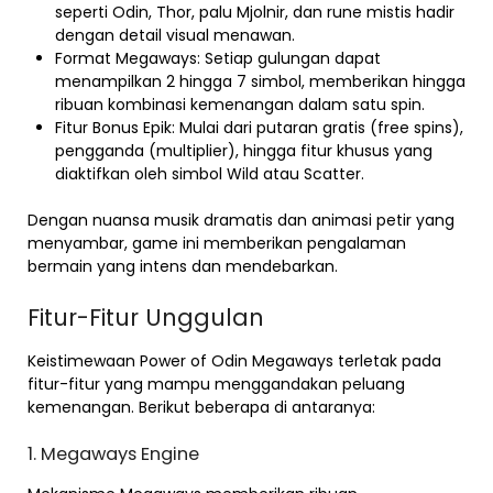
seperti Odin, Thor, palu Mjolnir, dan rune mistis hadir
dengan detail visual menawan.
Format Megaways: Setiap gulungan dapat
menampilkan 2 hingga 7 simbol, memberikan hingga
ribuan kombinasi kemenangan dalam satu spin.
Fitur Bonus Epik: Mulai dari putaran gratis (free spins),
pengganda (multiplier), hingga fitur khusus yang
diaktifkan oleh simbol Wild atau Scatter.
Dengan nuansa musik dramatis dan animasi petir yang
menyambar, game ini memberikan pengalaman
bermain yang intens dan mendebarkan.
Fitur-Fitur Unggulan
Keistimewaan Power of Odin Megaways terletak pada
fitur-fitur yang mampu menggandakan peluang
kemenangan. Berikut beberapa di antaranya:
1. Megaways Engine