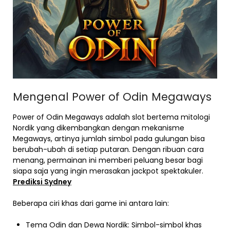
Mengenal Power of Odin Megaways
Power of Odin Megaways adalah slot bertema mitologi
Nordik yang dikembangkan dengan mekanisme
Megaways, artinya jumlah simbol pada gulungan bisa
berubah-ubah di setiap putaran. Dengan ribuan cara
menang, permainan ini memberi peluang besar bagi
siapa saja yang ingin merasakan jackpot spektakuler.
Prediksi Sydney
Beberapa ciri khas dari game ini antara lain:
Tema Odin dan Dewa Nordik: Simbol-simbol khas