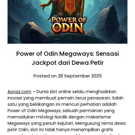
Power of Odin Megaways: Sensasi
Jackpot dari Dewa Petir
Posted on 28 September 2025
Aonaz.com
– Dunia slot online selalu menghadirkan
inovasi yang membuat pemain terus penasaran. Salah
satu yang belakangan ini mencuri perhatian adalah
Power of Odin Megaways, sebuah permainan yang
memadukan mitologi Nordik dengan mekanisme
Megaways yang penuh kejutan. Mengusung tema dewa
petir Odin, slot ini tidak hanya menampilkan grafis