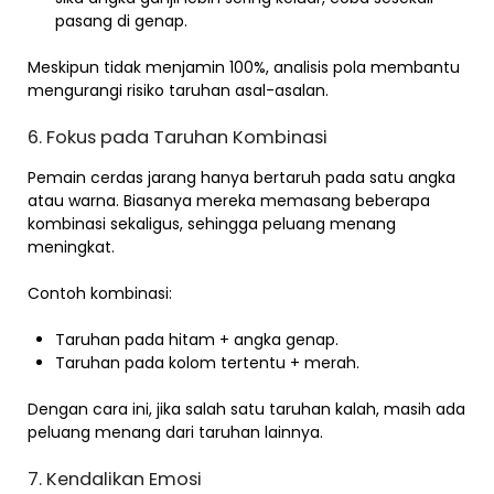
pasang di genap.
Meskipun tidak menjamin 100%, analisis pola membantu
mengurangi risiko taruhan asal-asalan.
6. Fokus pada Taruhan Kombinasi
Pemain cerdas jarang hanya bertaruh pada satu angka
atau warna. Biasanya mereka memasang beberapa
kombinasi sekaligus, sehingga peluang menang
meningkat.
Contoh kombinasi:
Taruhan pada hitam + angka genap.
Taruhan pada kolom tertentu + merah.
Dengan cara ini, jika salah satu taruhan kalah, masih ada
peluang menang dari taruhan lainnya.
7. Kendalikan Emosi