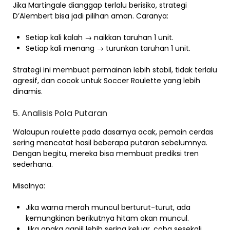
Jika Martingale dianggap terlalu berisiko, strategi
D’Alembert bisa jadi pilihan aman. Caranya:
Setiap kali kalah → naikkan taruhan 1 unit.
Setiap kali menang → turunkan taruhan 1 unit.
Strategi ini membuat permainan lebih stabil, tidak terlalu
agresif, dan cocok untuk Soccer Roulette yang lebih
dinamis.
5. Analisis Pola Putaran
Walaupun roulette pada dasarnya acak, pemain cerdas
sering mencatat hasil beberapa putaran sebelumnya.
Dengan begitu, mereka bisa membuat prediksi tren
sederhana.
Misalnya:
Jika warna merah muncul berturut-turut, ada
kemungkinan berikutnya hitam akan muncul.
Jika angka ganjil lebih sering keluar, coba sesekali