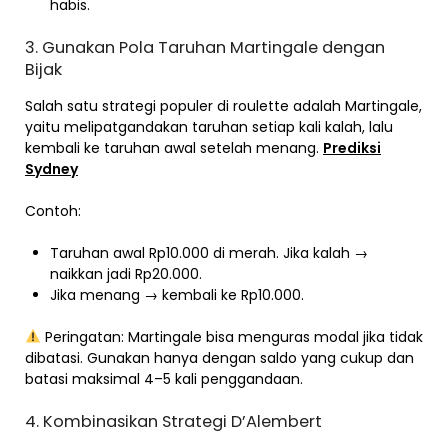
habis.
3. Gunakan Pola Taruhan Martingale dengan
Bijak
Salah satu strategi populer di roulette adalah Martingale,
yaitu melipatgandakan taruhan setiap kali kalah, lalu
kembali ke taruhan awal setelah menang.
Prediksi
Sydney
Contoh:
Taruhan awal Rp10.000 di merah. Jika kalah →
naikkan jadi Rp20.000.
Jika menang → kembali ke Rp10.000.
Peringatan: Martingale bisa menguras modal jika tidak
dibatasi. Gunakan hanya dengan saldo yang cukup dan
batasi maksimal 4–5 kali penggandaan.
4. Kombinasikan Strategi D’Alembert