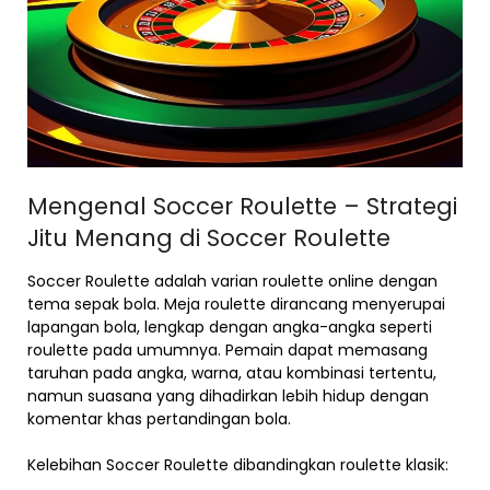
Mengenal Soccer Roulette – Strategi
Jitu Menang di Soccer Roulette
Soccer Roulette adalah varian roulette online dengan
tema sepak bola. Meja roulette dirancang menyerupai
lapangan bola, lengkap dengan angka-angka seperti
roulette pada umumnya. Pemain dapat memasang
taruhan pada angka, warna, atau kombinasi tertentu,
namun suasana yang dihadirkan lebih hidup dengan
komentar khas pertandingan bola.
Kelebihan Soccer Roulette dibandingkan roulette klasik: