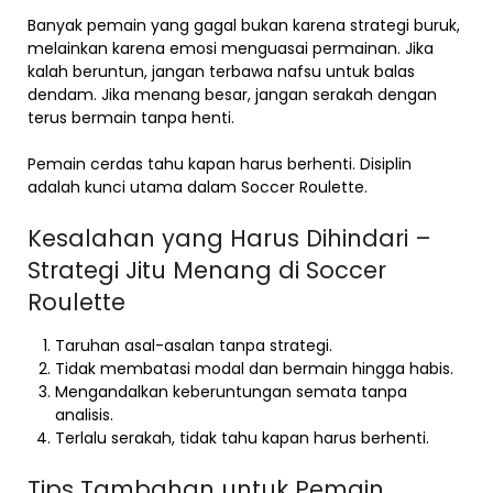
Banyak pemain yang gagal bukan karena strategi buruk,
melainkan karena emosi menguasai permainan. Jika
kalah beruntun, jangan terbawa nafsu untuk balas
dendam. Jika menang besar, jangan serakah dengan
terus bermain tanpa henti.
Pemain cerdas tahu kapan harus berhenti. Disiplin
adalah kunci utama dalam Soccer Roulette.
Kesalahan yang Harus Dihindari –
Strategi Jitu Menang di Soccer
Roulette
Taruhan asal-asalan tanpa strategi.
Tidak membatasi modal dan bermain hingga habis.
Mengandalkan keberuntungan semata tanpa
analisis.
Terlalu serakah, tidak tahu kapan harus berhenti.
Tips Tambahan untuk Pemain