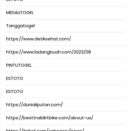
MEDALITOGEL
Tanggatogel
https://www.detiksehat.com/
https://www.ladangbuah.com/2023/08
PINTUTOGEL
ESTOTO
ESTOTO
https://dunialiputan.com/
https://besttraildirtbike.com/about-us/
https://ikshef.com/category/news/