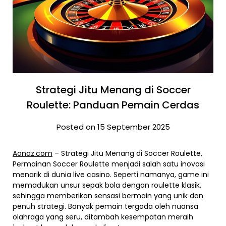
Strategi Jitu Menang di Soccer
Roulette: Panduan Pemain Cerdas
Posted on 15 September 2025
Aonaz.com
– Strategi Jitu Menang di Soccer Roulette,
Permainan Soccer Roulette menjadi salah satu inovasi
menarik di dunia live casino. Seperti namanya, game ini
memadukan unsur sepak bola dengan roulette klasik,
sehingga memberikan sensasi bermain yang unik dan
penuh strategi. Banyak pemain tergoda oleh nuansa
olahraga yang seru, ditambah kesempatan meraih