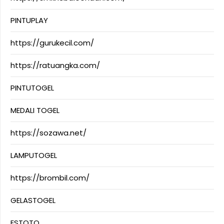
PINTUPLAY
https://gurukecil.com/
https://ratuangka.com/
PINTUTOGEL
MEDALI TOGEL
https://sozawa.net/
LAMPUTOGEL
https://brombil.com/
GELASTOGEL
ESTOTO