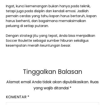
Ingat, kunci kemenangan bukan hanya pada teknik,
tetapi juga pada disiplin dan kendali emosi. Jadilah
pemain cerdas yang tahu kapan harus bertaruh, kapan
harus berhenti, dan bagaimana memaksimalkan
peluang di setiap putaran.
Dengan strategi jitu yang tepat, Anda bisa menjadikan
Soccer Roulette sebagai sumber hiburan sekaligus
kesempatan meraih keuntungan besar.
Tinggalkan Balasan
Alamat email Anda tidak akan dipublikasikan.
Ruas
yang wajib ditandai
*
KOMENTAR
*