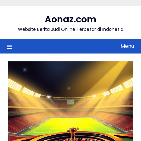
Skip
to
Aonaz.com
content
Website Berita Judi Online Terbesar di Indonesia
Menu