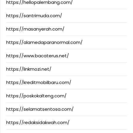
https://hellopalembang.com/
https://santrimuda.com/
https://masanyerah.com/
https://alamedaparanormal.com/
https://www.bacaterus.net/
https://linkmozi.net/
https://kreditmobilbaru.com/
https://poskokalteng.com/
https://selamatsentosa.com/
https://redaksidakwah.com/